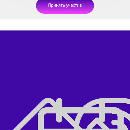
Принять участие
ФЕСТИВАЛЬ
СОБЫТИЯ
О фестивале
Включены в стоимость билета
ОШО Медитации
Ведущие
Медитации Вереша
Место и проезд
Утренние классы
Проживание и питание
Семинары и мастер классы
Детский клуб
Вечерние события
Отзывы
Стоимость участия
Оплачиваются отдельно
Медитационный курорт
Договор-Оферта
Тренинги
Группы и терапии
Индивидуальные сессии
РЕГИСТРАЦИЯ
СВЯЗАТЬСЯ С НАМИ
Регистрация участия
Контакты
Регистрация ведущих
Обратная связь
Стать членом команды
Вопросы и ответы