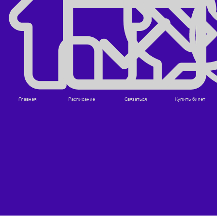
Стать партнером
Телеграм-чат
СОЦИАЛЬНЫЕ СЕТИ
БЕСПЛАТНЫЙ
ЗВОНОК
Youtube
Вконтакте
8 800 551-62-60
пн-пт 9:00 - 19:00
сб-вс 10:00 - 18:00
(Время московское)
Главная
Расписание
Связаться
Купить билет
ИП ЧЕРНЫШОВ А.В. ИНН 434601168943 ОГРН 317010500024671
Договор-оферта
|
Политика в отношении обработки персональных данных
|
Согласие на обработку персональных данных
|
Согласие на получение
рекламной рассылки
© Любое использование либо копирование материалов, фото, видео и
подборки материалов сайта, элементов дизайна и оформления,
допускается лишь с разрешения правообладателя и только со ссылкой на
источник.