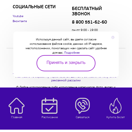
СОЦИАЛЬНЫЕ СЕТИ
БЕСПЛАТНЫЙ
ЗВОНОК
Youtube
Вконтакте
8 800 551-62-60
пн-пт 9:00 - 19:00
сб-вс 10:00 - 18:00
x
Используя данный сайт, вы даете согласие
(Время московское)
использование файлов cookie, данных об IP-адресе,
местоположении, помогающих нам сделать сайт удобнее
для вас.
Подробнее
Принять и закрыть
ИП ЧЕРНЫШОВ А.В. ИНН 434601168943 ОГРН 317010500024671
Договор-оферта
|
Политика в отношении обработки персональных данных
|
Согласие на обработку персональных данных
|
Согласие на получение
рекламной рассылки
© Любое использование либо копирование материалов, фото, видео и
подборки материалов сайта, элементов дизайна и оформления,
допускается лишь с разрешения правообладателя и только со ссылкой на
источник.
Главная
Расписание
Связаться
Купить билет