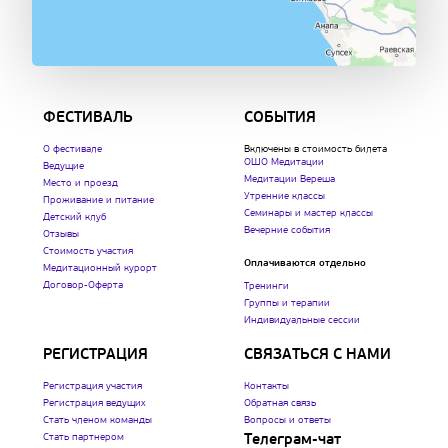
ФЕСТИВАЛЬ
СОБЫТИЯ
О фестивале
Включены в стоимость билета
ОШО Медитации
Ведущие
Медитации Вереша
Место и проезд
Утренние классы
Проживание и питание
Семинары и мастер классы
Детский клуб
Вечерние события
Отзывы
Стоимость участия
Оплачиваются отдельно
Медитационный курорт
Договор-Оферта
Тренинги
Группы и терапии
Индивидуальные сессии
РЕГИСТРАЦИЯ
СВЯЗАТЬСЯ С НАМИ
Регистрация участия
Контакты
Регистрация ведущих
Обратная связь
Стать членом команды
Вопросы и ответы
Стать партнером
Телеграм-чат