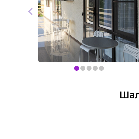
Item
item
item
item
item
item
1
of
0
1
2
3
4
5
Шал