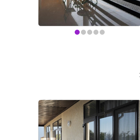
Item
item
item
item
item
item
1
of
0
1
2
3
4
5