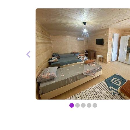
Item
item
item
item
item
item
1
of
0
1
2
3
4
5