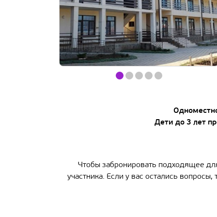
Item
item
item
item
item
item
1
of
0
1
2
3
4
5
Одноместно
Дети до 3 лет п
Чтобы забронировать подходящее для 
участника. Если у вас остались вопросы,