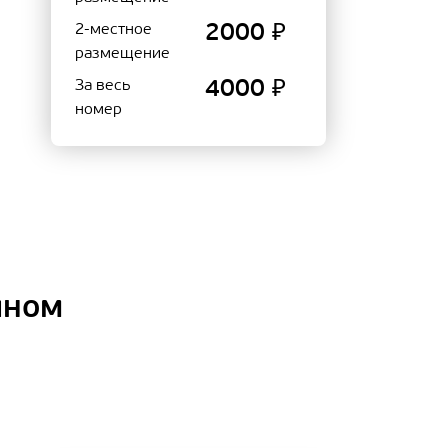
2-местное
2000 ₽
размещение
За весь
4000 ₽
номер
йном