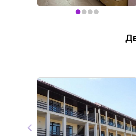
Item
item
item
item
item
1
of
0
1
2
3
4
Д