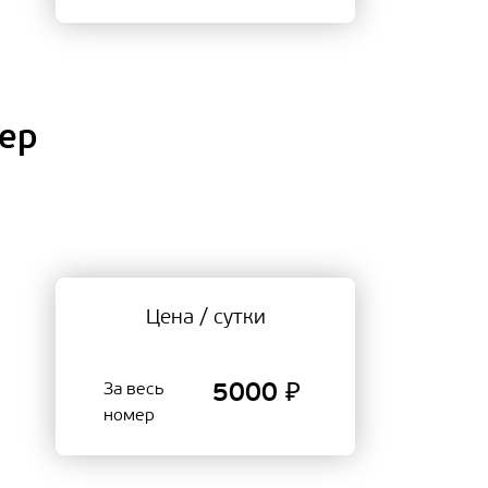
ер
Цена / сутки
За весь
5000 ₽
номер