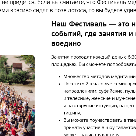
 не придётся. Если вы считаете, что Фестиваль м
ами красиво сидят в позе лотоса, то вы будете удив
Наш Фестиваль — это 
событий, где занятия 
воедино
Занятия проходят каждый день с 6:3
площадках. Вы сможете попробовать
Множество методов медитаци
Посетить 2-х часовые семинары
направлениям: суфийские, пул
и телесные, женские и мужские
и на открытие интуиции, на це
тишину;
Вы можете поучаствовать в танц
принять участие в шоу талантов
может, написать картину;