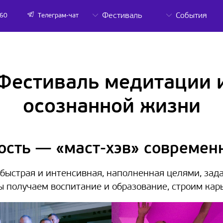
Фестиваль
События
-60
Телеграм-чат
Фестиваль медитации 
осознанной жизни
ость — «маст-хэв» современ
быстрая и интенсивная, наполненная целями, зада
ы получаем воспитание и образование, строим карь