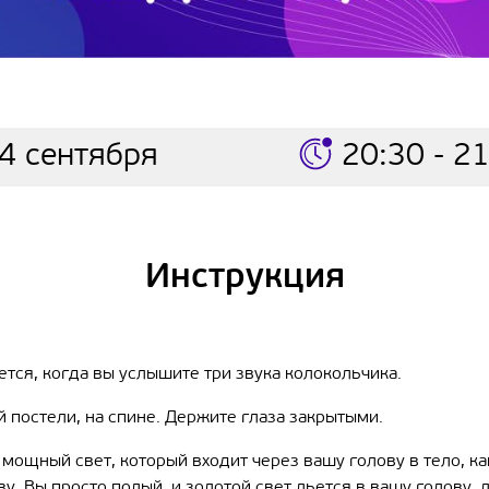
4 сентября
20:30 - 2
Инструкция
ется, когда вы услышите три звука колокольчика.
й постели, на спине. Держите глаза закрытыми.
 мощный свет, который входит через вашу голову в тело, к
 Вы просто полый, и золотой свет льется в вашу голову, лети