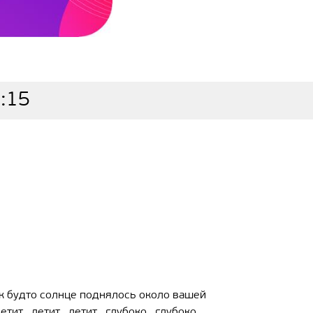
1:15
ак будто солнце поднялось около вашей
т...летит...летит...глубоко...глубоко,