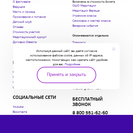
О фестивале
Включены в стоимость билета
ОШО Медитации
Ведущие
Медитации Вереша
Место и проезд
Утренние классы
Проживание и питание
Семинары и мастер классы
Детский клуб
Вечерние события
Отзывы
Стоимость участия
Оплачиваются отдельно
Медитационный курорт
Договор-Оферта
Тренинги
Группы и терапии
x
Используя данный сайт, вы даете согласие
Индивидуальные сессии
использование файлов cookie, данных об IP-адресе,
местоположении, помогающих нам сделать сайт удобнее
РЕГИСТРАЦИЯ
СВЯЗАТЬСЯ С НАМИ
для вас.
Подробнее
Регистрация участия
Контакты
Принять и закрыть
Регистрация ведущих
Обратная связь
Стать членом команды
Вопросы и ответы
Стать партнером
Телеграм-чат
СОЦИАЛЬНЫЕ СЕТИ
БЕСПЛАТНЫЙ
ЗВОНОК
Youtube
Вконтакте
8 800 551-62-60
пн-пт 9:00 - 19:00
сб-вс 10:00 - 18:00
(Время московское)