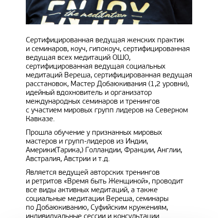
Сертифицированная ведущая женских практик
и семинаров, коуч, гипокоуч, сертифицированная
ведущая всех медитаций ОШО,
сертифицированная ведущая социальных
медитаций Вереша, сертифицированная ведущая
расстановок, Мастер Добаюкивания (1,2 уровни),
идейный вдохновитель и организатор
международных семинаров и тренингов
с участием мировых групп лидеров на Северном
Кавказе.
Прошла обучение у признанных мировых
мастеров и групп-лидеров из Индии,
Америки(Тарика,) Голландии, Франции, Англии,
Австралия, Австрии и т.д.
Является ведущей авторских тренингов
и ретритов «Время быть Женщиной», проводит
все виды активных медитаций, а также
социальные медитации Вереша, семинары
по Добаюкиванию, Суфийским кружениям,
индивидуальные сессии и консультации.