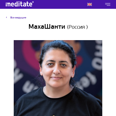
Все ведущие
МахаШанти
(Россия
)